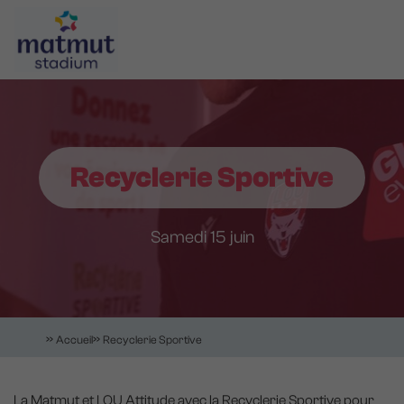
Aller
Panneau de gestion des cookies
au
contenu
principal
Navigation
principale
Recyclerie Sportive
Samedi 15 juin
Accueil
Recyclerie Sportive
La Matmut et LOU Attitude avec la Recyclerie Sportive pour