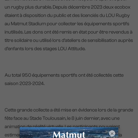
un rugby plus durable. Depuis décembre 2023 deux ecobox
étaient à disposition du public et des licenciés du LOU Rugby
au Matmut Stadium pour collecter les équipements sportifs
inutilisés. Les dons ont été remis en état pour être revendus à
titre solidaire ou utilisé lors d’ateliers de sensibilisation auprès
d’enfants lors des stages LOU Attitude.
Au total 950 équipements sportifs ont été collectés cette
saison 2023-2024.
Cette grande collecte a été mise en évidence lors de la grande
fête face au Stade Toulousain, le 8 juin dernier, avec une
animation de réalité virtuelle. Les participants pouvaient
×
estimer puis visualiser le poids collecté tout au long de la