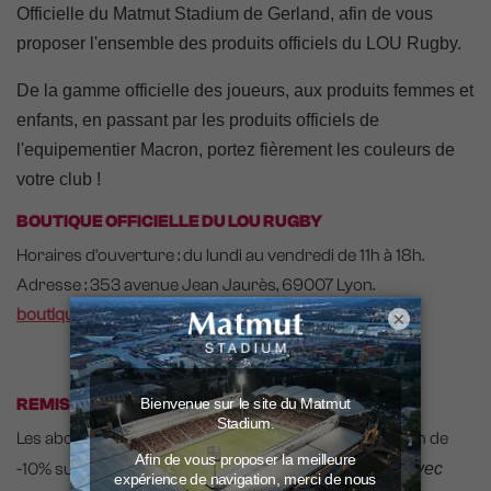
Officielle du Matmut Stadium de Gerland, afin de vous
proposer l'ensemble des produits officiels du LOU Rugby.
De la gamme officielle des joueurs, aux produits femmes et
enfants, en passant par les produits officiels de
l'equipementier Macron, portez fièrement les couleurs de
votre club !
BOUTIQUE OFFICIELLE DU LOU RUGBY
Horaires d'ouverture : du lundi au vendredi de 11h à 18h.
Adresse : 353 avenue Jean Jaurès, 69007 Lyon.
boutique.lourugby.fr
×
REMISE ABONNÉS
Les abonnés du LOU Rugby bénéficient d'une réduction de
-10% sur leurs achats en boutique (
non cumulables avec