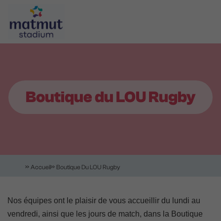
Aller
Panneau de gestion des cookies
au
contenu
principal
Navigation
principale
Boutique du LOU Rugby
Accueil
Boutique Du LOU Rugby
Nos équipes ont le plaisir de vous accueillir du lundi au
vendredi, ainsi que les jours de match, dans la Boutique