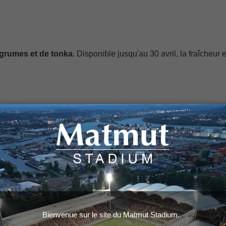
agrumes et de tonka
. Disponible jusqu'au 30 avril, la fraîcheur e
occasion des 1/8 de finales de la Challenge Cup.
Le
LOU affro
uvrir le nouveau concept
100% gourmand et convivial,
disponi