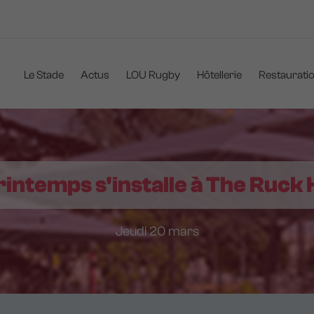
Navigation
principale
Le Stade
Actus
LOU Rugby
Hôtellerie
Restaurati
rintemps s'installe à The Ruck 
Jeudi 20 mars