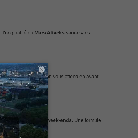
t l'originalité du
Mars Attacks
saura sans
×
nte les Sharks, alors on vous attend en avant
ble exclusivement les
week-ends.
Une formule