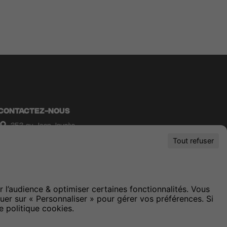
CONTACTEZ-NOUS
353, av. Jean Jaurès
69007, Lyon
-
Lyon
Tout refuser
France
r l’audience & optimiser certaines fonctionnalités. Vous
uer sur « Personnaliser » pour gérer vos préférences. Si
e politique cookies.
-
CGU
-
Politique de Confidentialité
- Copyright 2021