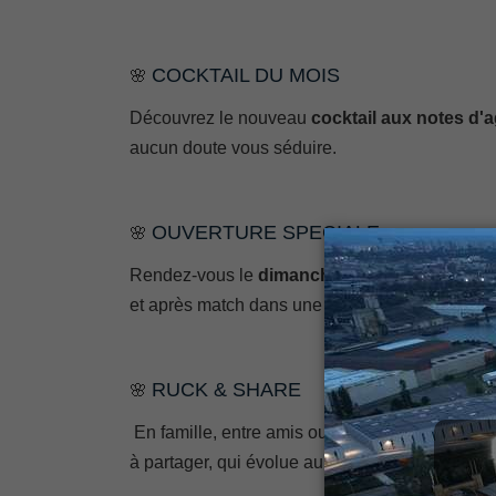
COCKTAIL DU MOIS
🌸
Découvrez le nouveau
cocktail aux notes d'
aucun doute vous séduire.
OUVERTURE SPECIALE
🌸
Rendez-vous le
dimanche 6 avril au soir à l'
et après match dans une ambiance de folie.
RUCK & SHARE
🌸
­ En famille, entre amis ou à deux, venez déco
à partager, qui évolue au fil des semaines.