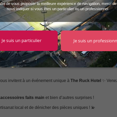
ous invitent à un événement unique à
The Ruck Hotel
✨
Venez
, accessoires faits main
et bien d’autres surprises !
tisanat local et de dénicher des pièces uniques !
💫