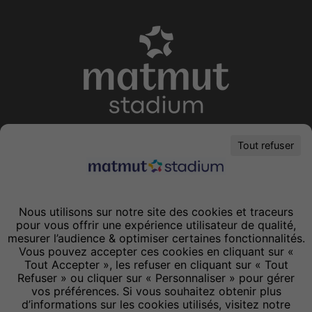
Modules
éditoriaux
Lieu de vie, d'accueil et de business
Tout refuser
CONTACTEZ-NOUS
353, av. Jean Jaurès
69007, Lyon
-
Lyon
Nous utilisons sur notre site des cookies et traceurs
France
pour vous offrir une expérience utilisateur de qualité,
mesurer l’audience & optimiser certaines fonctionnalités.
Vous pouvez accepter ces cookies en cliquant sur «
Tout Accepter », les refuser en cliquant sur « Tout
Voir aussi
Refuser » ou cliquer sur « Personnaliser » pour gérer
vos préférences. Si vous souhaitez obtenir plus
d’informations sur les cookies utilisés, visitez notre