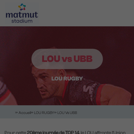
Aller
Panneau de gestion des cookies
au
contenu
principal
Navigation
principale
LOU vs UBB
LOU RUGBY
Accueil
LOU RUGBY
LOU Vs UBB
Pour cette
20ème journée de TOP 14
, le LOU affronte l'Union