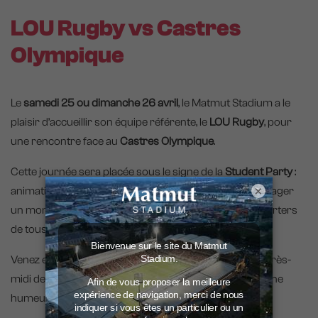
LOU Rugby vs Castres
Olympique
Le
samedi 25 ou dimanche 26 avril
, le Matmut Stadium a le
plaisir d’accueillir son équipe référente, le
LOU Rugby
, pour
une rencontre face au
Castres Olympique
.
Cette journée sera placée sous le signe de la
Student Party
:
×
animations, décorations et ambiance festive pour partager
un moment convivial entre étudiants, familles et supporters
de tous âges au cœur du Matmut Stadium.
Venez encourager les Rouge et Noir et profiter d’un après-
midi de rugby placé sous le signe de la fête et de la bonne
humeur !