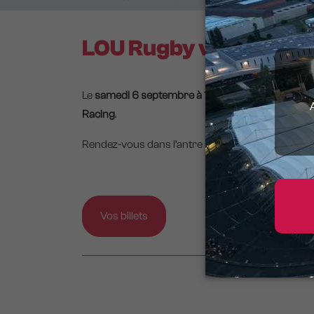
LOU Rugby vs Racing
Le
samedi 6 septembre à 17h
, le Matmut Stadium a
Racing
.
Rendez-vous dans l’antre lyonnaise pour encour
Vos billets