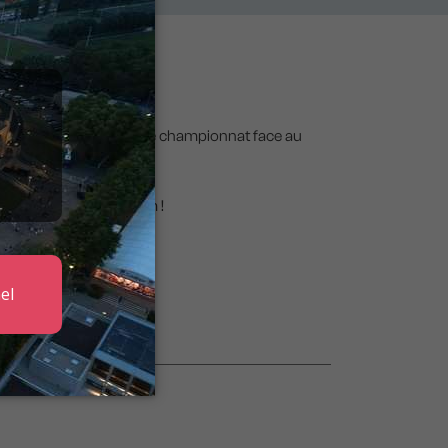
e nouvelle rencontre de championnat face au
œur du Matmut Stadium !