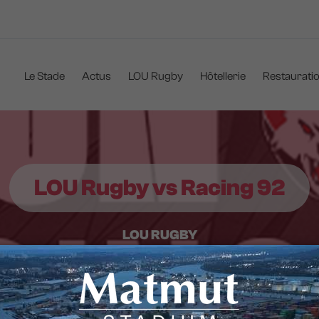
Navigation
principale
Le Stade
Actus
LOU Rugby
Hôtellerie
Restaurati
LOU Rugby vs Racing 92
LOU RUGBY