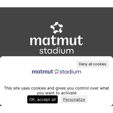
Modules
éditoriaux
Lieu de vie, d'accueil et de business
Deny all cookies
CONTACT
353, av. Jean Jaurès
This site uses cookies and gives you control over what
69007, Lyon
-
Lyon
you want to activate
France
OK, accept all
Personalize
Voir aussi