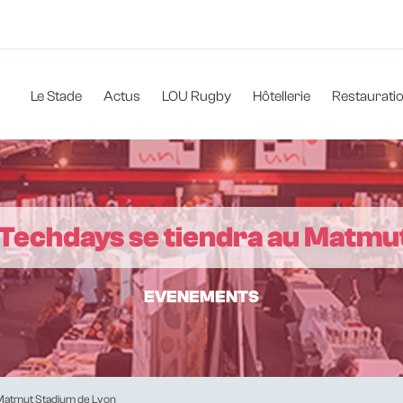
Navigation
principale
Le Stade
Actus
LOU Rugby
Hôtellerie
Restaurati
y Techdays se tiendra au Matmu
EVENEMENTS
 Matmut Stadium de Lyon