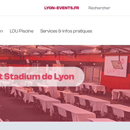
LYON-EVENTS.FR
Rechercher
on
LOU Piscine
Services & infos pratiques
t Stadium de Lyon