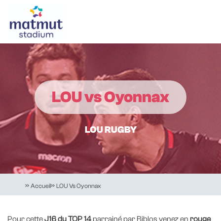
Skip
Cookies management panel
to
main
content
Navigation
principale
LOU vs Oyonnax
LOU RUGBY
Accueil
LOU Vs Oyonnax
Pour cette
J16 du TOP 14
parrainé par Biblos venez en
rouge