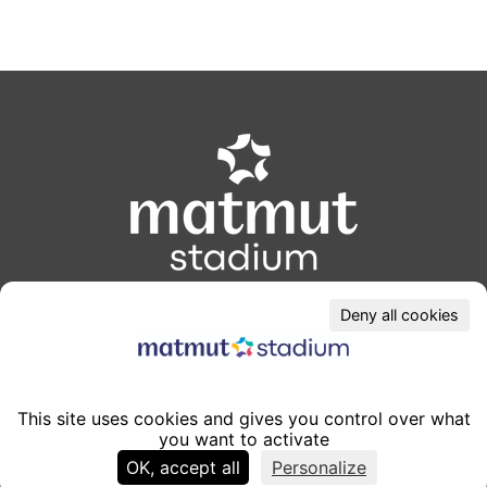
Modules
éditoriaux
Lieu de vie, d'accueil et de business
Deny all cookies
CONTACT
353, av. Jean Jaurès
This site uses cookies and gives you control over what
69007, Lyon
-
Lyon
you want to activate
France
OK, accept all
Personalize